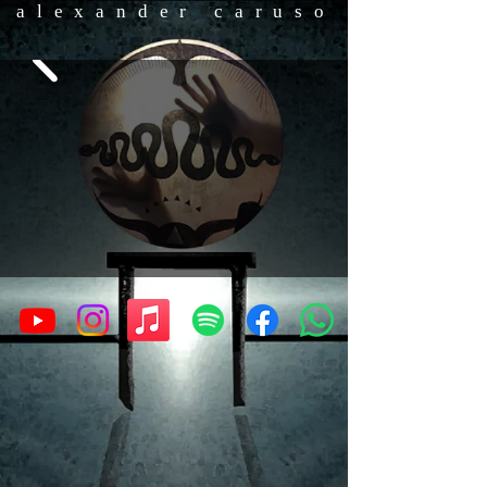
a l e x a n d e r c a r u s o